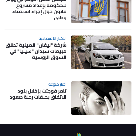
للحكومة بإعداد مشروع
قانون حول إجراء استفتاء
وطني
الاخبار الاقتصادية
شركة "ليفان" الصينية تطلق
مبيعات سيدان "سيليا" في
السوق الروسية
اخبار منوعة
تامر فوجئت بإخلال بنود
الاتفاق بحلقات رحلة صعود