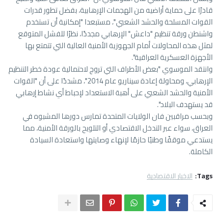
قادرًا على حماية أراضيه من الهجمات الإرهابية، بفضل تطور قدرات
القوات المسلحة والحشد الشعبي"، مستبعدا "إمكانية أن تستخدم
واشنطن ورقة تنظيم "داعش" الإرهابي مجددًا، نظرًا للفشل المتوقع
لمثل هذه المحاولات أمام الجهوزية الأمنية العالية التي تتمتع بها
الأجهزة العسكرية العراقية".
وانتقد الموسوي "بعض الأطراف التي تروج لاحتمالية عودة خطر التنظيم
الإرهابي، ومحاولة إعادة سيناريو عام 2014"، مشددًا على أن "القوات
الأمنية والحشد الشعبي على أهبة الاستعداد لإحباط أي نشاط إرهابي
قد يستهدف البلاد".
وبحسب مراقبين فان الولايات المتحدة تمارس دورها المشبوه في
العراق، سواء عبر التدخل الاقتصادي أو التلويح بالورقة الأمنية، مما
يستدعي موقفًا وطنيًا حازمًا لإنهاء وصايتها واستعادة السيادة
الكاملة.
Tags:
الاخبار الاقتصادية