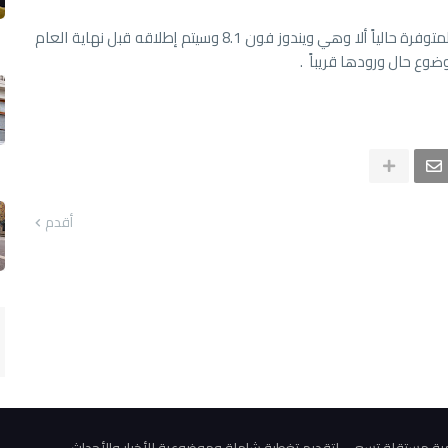
وسيعمل الهاتف القادم بأحدث منصات ويندوز فون المتوفرة حالياً ألا وهي ويندوز فون 8.1 وسيتم إطلاقه قبل نهاية العام
ضوع حال ورودها قريباً .
أقدم