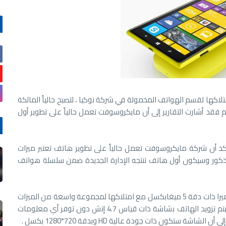
ها لقسم الهواتف المحمولة في شركة نوكيا ، لتصبح حالياً المالكة
جارية الشهيرة ، واليوم فقد أشارت التقارير إلى أن مايكروسوفت تعمل حالياً على تطوير أول
رير سابق عرضه موقع The Verge فقد أكد أن شركة مايكروسوفت تعمل حالياً على تطوير هاتف تعتبر ميزات
لمذكور وسيكون أول هاتف تنتجه الإدارة الجديدة ضمن سلسلة هواتف
وبالحديث عن الهاتف فمن المعتقد أن يتم تزويده بكاميرا ذات دقة 5 ميغابكسل مع امتلاكها لمجموعة واسعة من الميزات
المفضلة بالنسبة لعشاق التصوير الذاتي selfies ، وسيتم تزويد الهاتف بشاشة ذات قياس 4.7 إنش دون توفر أي معلومات
ستكون ذات جودة عالية HD وبدقة 720*1280 بكسل .