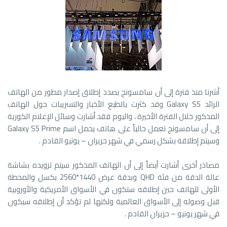
أشرنا منذ فترة إلى أن سامسونج بصدد إطلاق إصدار مطور من الهاتف
الرائد Galaxy S5 وقد كثرت بالطبع الأخبار والتسريبات حول الهاتف
المذكور خلال الفترة الأخيرة ، واليوم فقد أشارت وسائل الإعلام الكورية
إلى أن سامسونج تعمل حالياً على هاتف يحمل اسم Galaxy S5 Prime
وسيتم إطلاقه بشكل رسمي في شهر حزيران – يونيو القادم .
مصادر أخرى أشارت أيضاً إلى أن الهاتف المذكور سيتم تزويده بشاشة
عالة الدقة من فئة QHD وبدقة عرض 1440*2560 بكسل والمحطة
الأولى للهاتف حين إطلاقه ستكون في الأسواق الأمريكية والأوروبية
قبل وصوله إلى الأسواق العالمية ولكنها لم تؤكد أن إطلاقه سيكون
في شهر يونيو – حزيران القادم .