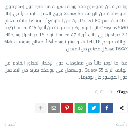
وبالحديث عن الموضوع فقد وردت تسريبات منذ فترة حول إصدار قوي
المواصفات من الهاتف Galaxy S5 يجري العمل عليه حالياً في إطار
خطة تحت اسم Project KQ حيث من المتوقع أن يمتلك الهاتف معالج
Exynos 5430 ثماني النوى يضم مجموعة من أنوية Cortex-A15 بتردد
2.1 جيجاهرتز إلى جانب أنوية Cortex-A7 بتردد 1.5 جيجاهرتز وسيمتلك
الهاتف مودم Intel LTE ، وسيتم تزويده أيضاً بمعالج رسوميات Mali
T6XXX وهيكل مصنوع من المعدن .
هذا ما توفر حالياً من معلومات حول الإصدار المطور القادم من
الهاتف الرائد Galaxy S5 ، وسنعمل على تزويدكم بمزيد من التفاصيل
حول الموضوع حال توفرها .
Tags:
الاخبار التقنية
أحدث
أقدم