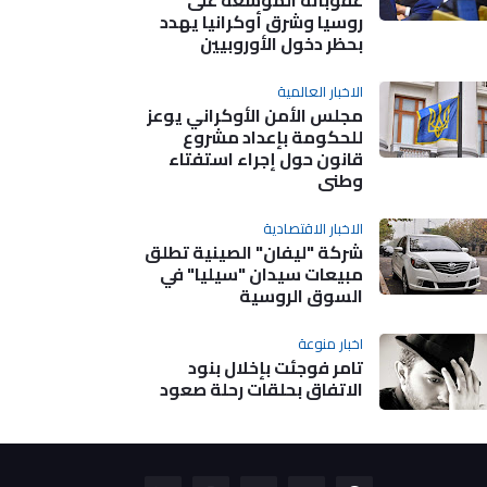
عقوباته الموسعة على
روسيا وشرق أوكرانيا يهدد
بحظر دخول الأوروبيين
الاخبار العالمية
مجلس الأمن الأوكراني يوعز
للحكومة بإعداد مشروع
قانون حول إجراء استفتاء
وطني
الاخبار الاقتصادية
شركة "ليفان" الصينية تطلق
مبيعات سيدان "سيليا" في
السوق الروسية
اخبار منوعة
تامر فوجئت بإخلال بنود
الاتفاق بحلقات رحلة صعود