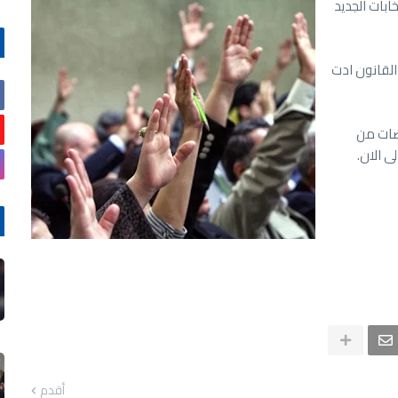
ابات الجديد
لقانون ادت
اضات من
ى الان.
أقدم