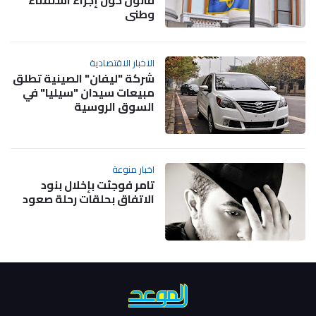
قانون حول إجراء استفتاء
وطني
الاخبار الاقتصادية
شركة "ليفان" الصينية تطلق
مبيعات سيدان "سيليا" في
السوق الروسية
اخبار منوعة
تامر فوجئت بإخلال بنود
الاتفاق بحلقات رحلة صعود