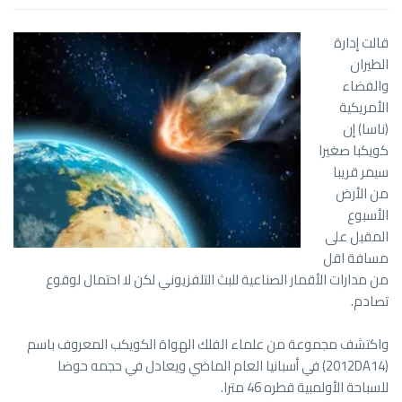
قالت إدارة
الطيران
والفضاء
الأمريكية
(ناسا) إن
كويكبا صغيرا
سيمر قريبا
من الأرض
الأسبوع
المقبل على
مسافة اقل
من مدارات الأقمار الصناعية للبث التلفزيوني لكن لا احتمال لوقوع
تصادم.
واكتشف مجموعة من علماء الفلك الهواة الكويكب المعروف باسم
(2012DA14) في أسبانيا العام الماضي ويعادل في حجمه حوضا
للسباحة الأولمبية قطره 46 مترا.