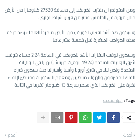
ومن المتوقع ان يقترب الكويكب إلى مسافة 27520 كيلومترا من الأرض
خلال مروره في الخامس عشر من فبراير شباط الجاري.
وسيكون هذا أشد اقتراب لكويكب من الأرض منذ بدأ العلماء رصد حركة
هذه الكواكب الصغيرة قبل خمسة عشر عاما.
وسيكون توقيت الاقتراب الأشد للكويكب في الساعة 2:24 مساء بتوقيت
شرق الولايات المتحدة (19:24 بتوقيت جرينتش) نهارا في الولايات
المتحدة ولكن ليلا في شرق أوروبا وآسيا وأستراليا حيث سيكون خبراء
الفلك المحترفون والهواء منتظرين ومعهم تلسكوبات ومناظير لإلقاء
نظرة على الكويكب الذي سيمر بسرعة 13 كيلومترا تقريبا في الثانية
Tags:
اخبار منوعة
أحدث
أقدم